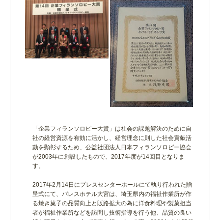
「企業フィランソロピー大賞」は社会の課題解決のために自
社の経営資源を有効に活かし、経営理念に則した社会貢献活
動を顕彰するため、公益社団法人日本フィランソロピー協会
が2003年に創設したもので、2017年度が14回目となりま
す。
2017年2月14日にプレスセンターホールにて執り行われた贈
呈式にて、パレスホテル大宮は、埼玉県内の福祉作業所が作
る焼き菓子の品質向上と販路拡大の為に洋食料理や製菓担当
者が福祉作業所などを訪問し技術指導を行う他、品質の良い