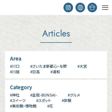
Articles
Area
#川口
#さいたま新都心・与野
#大宮
#川越
#日高
#浦和
Category
#神社
#盆栽-BONSAI-
#グルメ
#スイーツ
#スポット
#体験
#美術館・博物館
#花