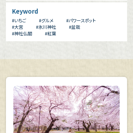
Keyword
#いちご
#グルメ
#パワースポット
#大宮
#氷川神社
#盆栽
#神社仏閣
#紅葉