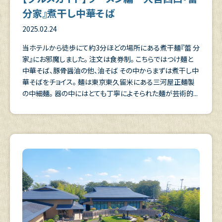
分家』煮干し中華そば
2025.02.24
当ホテルから徒歩にて約3分ほどの場所にある煮干麺『蕾 分
家』にお邪魔しました。 注文は食券制。 こちらではつけ麺と
中華そば、豚骨醤油の他、油そば その中からまずは煮干し中
華そばをチョイス。 麺は東京東久留米にある三河屋正麺製
の中細麺。 器の中にはとても丁寧によそられた麺が芸術的...