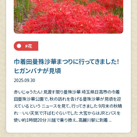
#花
巾着田曼殊沙華まつりに行ってきました！
ヒガンバナが見頃
2025.09.30
赤いじゅうたん！見渡す限り曼殊沙華 埼玉県日高市の巾着
田曼珠沙華公園で、秋の訪れを告げる曼珠沙華が見頃を迎
えているという ニュースを見て、行ってきました 9月末の秋晴
れ…いい天気で汗ばむぐらいでした 大宮からはJRとバスを
使い約1時間20分 川越で乗り換え、高麗川駅に到着 ...