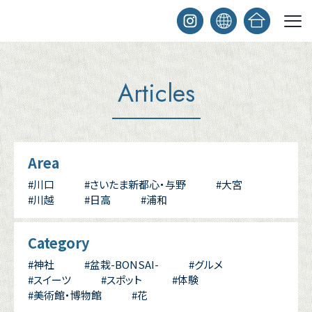
Articles
Area
#川口
#さいたま新都心・与野
#大宮
#川越
#日高
#浦和
Category
#神社
#盆栽-BONSAI-
#グルメ
#スイーツ
#スポット
#体験
#美術館・博物館
#花