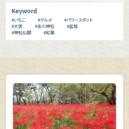
Keyword
#いちご
#グルメ
#パワースポット
#大宮
#氷川神社
#盆栽
#神社仏閣
#紅葉