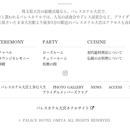
埼玉県大宮の結婚式場なら、パレスホテル大宮で。
峰と謂われるパレスホテルでは、人気の試食会やドレス試着会など、ブライダ
玉県さいたま市大宮駅より徒歩3分の駅近のパレスホテル大宮はアクセスも良
CEREMONY
PARTY
CUISINE
チャペル
ローズルーム
初代総料理長について
ラウンジセレモニー
チェリールーム
伝統のお料理について
神殿
桔梗の間
パレスホテル大宮と歩む人生
PHOTO GALLERY
NEWS
ACCESS
ブライダルメンバーズクラブ
パレスホテル大宮ホテルサイト
© PALACE HOTEL OMIYA ALL RIGHTS RESERVED.