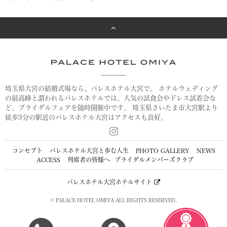
し
て
く
だ
さ
い
※
複
埼玉県大宮の結婚式場なら、パレスホテル大宮で。
ホテルウェディング
数
の最高峰と謂われるパレスホテルでは、人気の試食会やドレス試着会な
選
ど、ブライダルフェアを随時開催中です。
埼玉県さいたま市大宮駅より
択
徒歩3分の駅近のパレスホテル大宮はアクセスも良好。
可
能
コンセプト
パレスホテル大宮と歩む人生
PHOTO GALLERY
NEWS
2026
ACCESS
列席者の皆様へ
ブライダルメンバーズクラブ
年
8
パレスホテル大宮ホテルサイト
月
© PALACE HOTEL OMIYA ALL RIGHTS RESERVED.
月
火
水
木
金
土
日