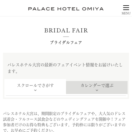
MENU
BRIDAL FAIR
ブライダルフェア
パレスホテル大宮の最新のフェアイベント情報をお届けいたし
ます。
スクロールでさがす
カレンダーで選ぶ
日
程
パレスホテル大宮は、期間限定のブライダルフェアや、大人気のドレス
を
試着会・フルコース試食会などのウェディングフェアを開催中！
フェア
選
参加者だけのお得な特典もございます。予約枠には限りがございますの
択
で、お早めにご予約ください。