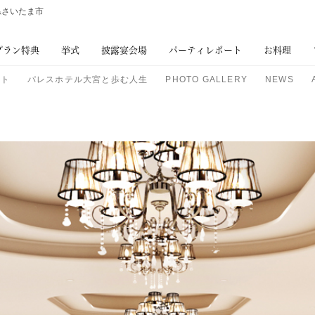
県さいたま市
プラン特典
挙式
披露宴会場
パーティレポート
お料理
プト
パレスホテル大宮と歩む人生
PHOTO GALLERY
NEWS
ム