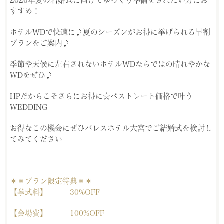
2026年夏の結婚式に向けてゆっくり準備をされたい方にお
すすめ！
ホテルWDで快適に♪夏のシーズンがお得に挙げられる早割
プランをご案内♪
季節や天候に左右されないホテルWDならではの晴れやかな
WDをぜひ♪
HPだからこそさらにお得に☆ベストレート価格で叶う
WEDDING
お得なこの機会にぜひパレスホテル大宮でご結婚式を検討し
てみてください
＊＊プラン限定特典＊＊
【挙式料】 30%OFF
【会場費】 100%OFF