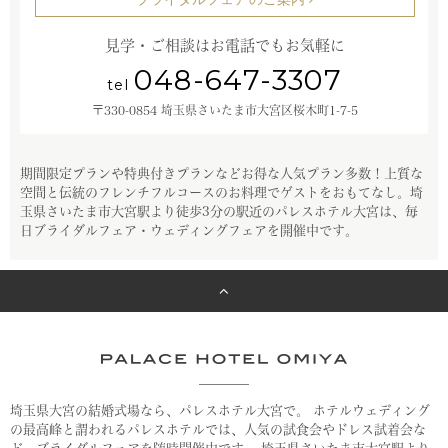
見学・ご相談はお電話でもお気軽に
048-647-3307
tel
〒330-0854 埼玉県さいたま市大宮区桜木町1-7-5
期間限定プランや特典付きプランなどお得な人気プラン多数！上質な
空間と伝統のフレンチフルコースのお料理でゲストをおもてなし。
埼
玉県さいたま市大宮駅より徒歩3分の駅近のパレスホテル大宮は、毎
日ブライダルフェア・ウェディングフェアを開催中です。
埼玉県大宮の結婚式場なら、パレスホテル大宮で。
ホテルウェディング
の最高峰と謂われるパレスホテルでは、人気の試食会やドレス試着会な