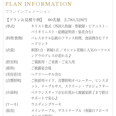
PLAN INFORMATION
プランインフォメーション
【プランお見積り例】 80名様 2,783,528円
[挙式]
キリスト教式（外国人牧師・聖歌隊・ピアニスト・
バイオリニスト・結婚証明書・装花含む）
[料理/飲物]
パレスホテル伝統のフランス料理、食前酒含むフリ
ードリンク
[衣裳]
新郎1点・新婦1点 ／オシャレ花嫁に人気のハツコエ
ンドウのドレスが着れる♪
[控室料]
ご親族用・ご来賓・ご友人用
[席料]
ご披露宴会場
[美容着付]
ヘアリハーサル含む
[音響照明]
ご挨拶用マイク、音響照明オペレーター、ピンスポ
ット、テーブルサス、スクリーン・プロジェクター
[介添料]
ベテランスタッフがお仕度から披露宴終了まで終日
サポートで安心♪
[ケーキ]
ウエディングケーキ
[装花]
メインテーブル、ゲストテーブル（専属のフローリ