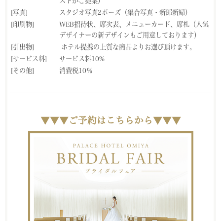
ストがご提案）
[写真]
スタジオ写真2ポーズ（集合写真・新郎新婦）
[印刷物]
WEB招待状、席次表、メニューカード、席札（人気
デザイナーの新デザインもご用意しております）
[引出物]
ホテル提携の上質な商品よりお選び頂けます。
[サービス料]
サービス料10%
[その他]
消費税10％
▼▼▼
ご予約はこちらから▼▼▼