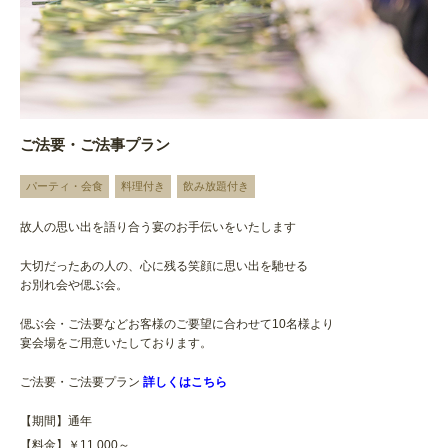
ご法要・ご法事プラン
パーティ・会食
料理付き
飲み放題付き
故人の思い出を語り合う宴のお手伝いをいたします
大切だったあの人の、心に残る笑顔に思い出を馳せる
お別れ会や偲ぶ会。
偲ぶ会・ご法要などお客様のご要望に合わせて10名様より
宴会場をご用意いたしております。
ご法要・ご法要プラン
詳しくはこちら
【期間】通年
【料金】￥11,000～