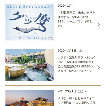
2025年1月～
〈1日1室限定〉未来の眠りを
体感する「Active Sleep
BED」ルームプラン（朝食
付）
2025年3月1日（土）～
ニフティ温泉年間ランキング
2020～5年連続全国総合第1
位の美楽温泉SPA HERBS入
浴券付 SPA&STAYプラン
2025年3月1日（土）～
湯けむり横丁おおみやタイア
ップ 昭和レトロな日帰り温泉