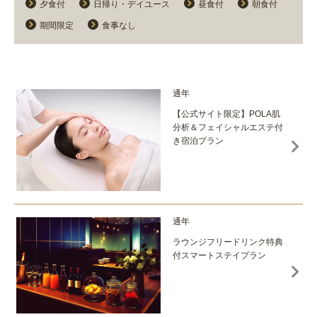
夕食付
日帰り・デイユース
昼食付
朝食付
期間限定
食事なし
通年
【公式サイト限定】POLA肌
分析＆フェイシャルエステ付
き宿泊プラン
通年
ラウンジフリードリンク特典
付スマートステイプラン