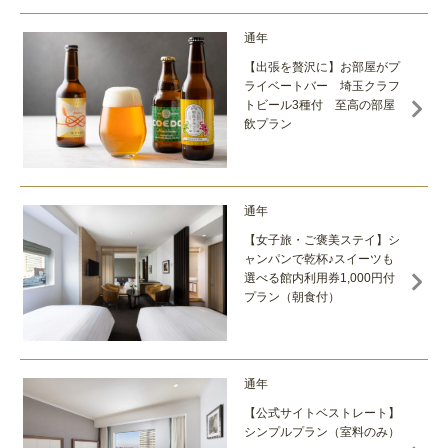
通年
【出張を贅沢に】お部屋がプ
ライベートバー 埼玉クラフ
トビール3種付 至高の部屋
飲プラン
通年
【女子旅・ご褒美ステイ】シ
ャンパンで乾杯♪スイーツも
選べる館内利用券1,000円付
プラン（朝食付）
通年
【公式サイトベストレート】
シンプルプラン（室料のみ）