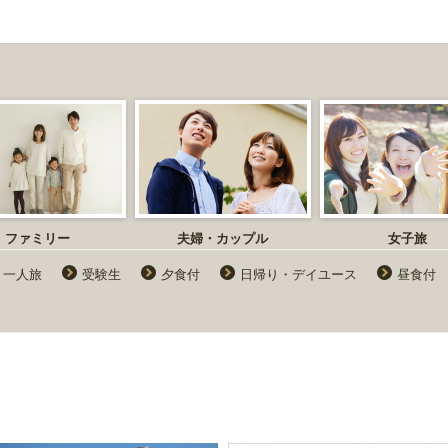
ファミリー
夫婦・カップル
女子旅
一人旅
受験生
夕食付
日帰り・デイユース
昼食付