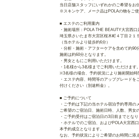
当日店舗スタッフにいずれかのご希望をお
※スキンケア、メーク品はPOLAの物をご
■ エステのご利用案内
・施術場所：POLA THE BEAUTY大宮西口
埼玉県さいたま市大宮区桜木町４丁目２１
（当ホテルより徒歩約6分）
・分析・施術・アフターケアを含めて約90
施術は約60分となります。
・男女ともにご利用いただけます。
・1名様から3名様までご利用いただけます
※3名様の場合、予約状況により施術開始時
・エステ内容、時間等のアップグレードを
付けください（別途料金）。
■ ご予約について
・ご予約は下記の当ホテル宿泊予約専用の
ご希望のご宿泊日、施術日時、人数、男女
・ご予約受付はご宿泊日の3日前までとなり
・ホテルでのご宿泊、およびPOLA大宮西
本予約成立となります。
なお、予約状況によりご希望のお時間に添