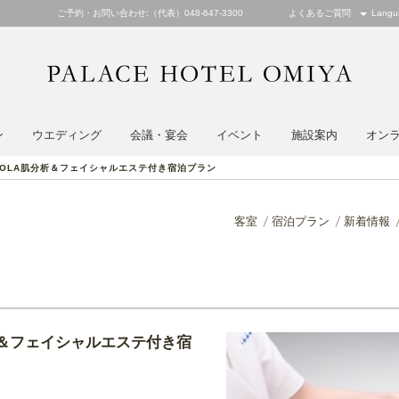
ご予約・お問い合わせ:（代表）048-647-3300
よくあるご質問
Langu
PALACE
ン
ウエディング
会議・宴会
イベント
施設案内
オン
OLA肌分析＆フェイシャルエステ付き宿泊プラン
客室
宿泊プラン
新着情報
析＆フェイシャルエステ付き宿