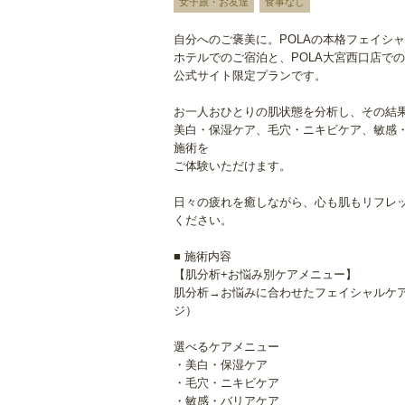
女子旅・お友達
食事なし
自分へのご褒美に。POLAの本格フェイシ
ホテルでのご宿泊と、POLA大宮西口店で
公式サイト限定プランです。
お一人おひとりの肌状態を分析し、その結
美白・保湿ケア、毛穴・ニキビケア、敏感
施術を
ご体験いただけます。
日々の疲れを癒しながら、心も肌もリフレ
ください。
■ 施術内容
【肌分析+お悩み別ケアメニュー】
肌分析→お悩みに合わせたフェイシャルケ
ジ）
選べるケアメニュー
・美白・保湿ケア
・毛穴・ニキビケア
・敏感・バリアケア