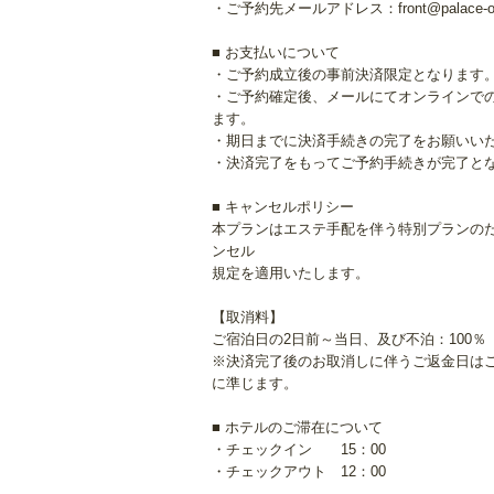
・ご予約先メールアドレス：front@palace-omi
■ お支払いについて
・ご予約成立後の事前決済限定となります
・ご予約確定後、メールにてオンラインでの
ます。
・期日までに決済手続きの完了をお願いい
・決済完了をもってご予約手続きが完了と
■ キャンセルポリシー
本プランはエステ手配を伴う特別プランの
ンセル
規定を適用いたします。
【取消料】
ご宿泊日の2日前～当日、及び不泊：100％
※決済完了後のお取消しに伴うご返金日は
に準じます。
■ ホテルのご滞在について
・チェックイン 15：00
・チェックアウト 12：00