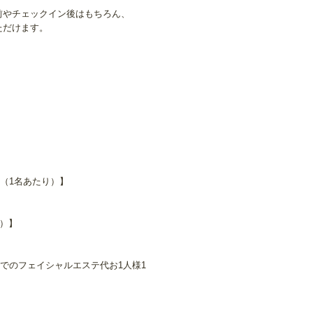
前やチェックイン後はもちろん、
ただけます。
ド（1名あたり）】
り）】
店でのフェイシャルエステ代お1人様1