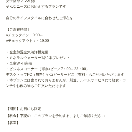
女子会やママ友会に
そんなニーズにお応えするプランです
自分のライフスタイルに合わせたご滞在を
【ご滞在時間】
○チェックイン：9:00～
○チェックアウト：～19:00
・全室加湿空気清浄機完備
・ミネラルウォーター1名1本プレゼント
・全室Wi-Fi完備
・ビジネスコーナー（1階ロビー／7：00～23：00）
デスクトップPC（無料）やコピーサービス（有料）もご利用いただけます
・本プランには含まれておりませんが、別途、ルームサービスにて軽食・ラ
ンチやお飲み物もご注文いただけます
【期間】お日にち限定
【料金】下記の「このプランを予約する」よりご確認ください
【客室】