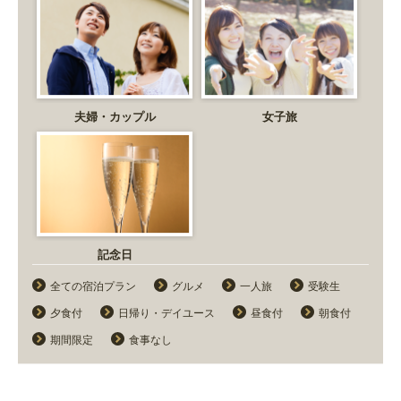
夫婦・カップル
女子旅
記念日
全ての宿泊プラン
グルメ
一人旅
受験生
夕食付
日帰り・デイユース
昼食付
朝食付
期間限定
食事なし