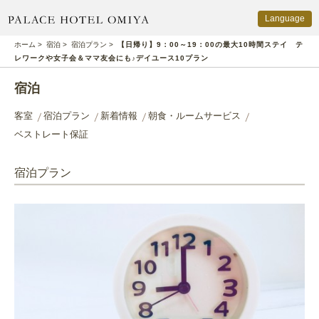
Language
PALACE HOTEL OMIYA
ホーム
>
宿泊
>
宿泊プラン
>
【日帰り】9：00～19：00の最大10時間ステイ テ
レワークや女子会＆ママ友会にも♪デイユース10プラン
宿泊
客室
宿泊プラン
新着情報
朝食・ルームサービス
ベストレート保証
宿泊プラン