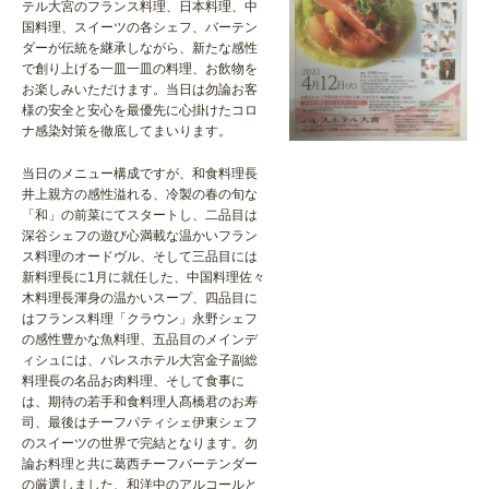
テル大宮のフランス料理、日本料理、中
国料理、スイーツの各シェフ、バーテン
ダーが伝統を継承しながら、新たな感性
で創り上げる一皿一皿の料理、お飲物を
お楽しみいただけます。当日は勿論お客
様の安全と安心を最優先に心掛けたコロ
ナ感染対策を徹底してまいります。
当日のメニュー構成ですが、和食料理長
井上親方の感性溢れる、冷製の春の旬な
「和」の前菜にてスタートし、二品目は
深谷シェフの遊び心満載な温かいフラン
ス料理のオードヴル、そして三品目には
新料理長に1月に就任した、中国料理佐々
木料理長渾身の温かいスープ、四品目に
はフランス料理「クラウン」永野シェフ
の感性豊かな魚料理、五品目のメインデ
ィシュには、パレスホテル大宮金子副総
料理長の名品お肉料理、そして食事に
は、期待の若手和食料理人髙橋君のお寿
司、最後はチーフパティシェ伊東シェフ
のスイーツの世界で完結となります。勿
論お料理と共に葛西チーフバーテンダー
の厳選しました、和洋中のアルコールと