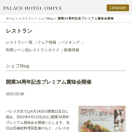
Language
PALACE HOTEL OMIYA
ホーム
>
レストラン
>
シェフBlog
>
開業34周年記念プレミアム賞味会開催
レストラン
レストラン一覧
フェア情報
バイキング
利用シーン別レストランガイド
新着情報
シェフBlog
開業34周年記念プレミアム賞味会開催
2022.02.06
パレス大宮では4月14日の開業記念日に
因み、2022年4月12日(火)に開業34周年
プレミアム賞味会を開催いたします。当
日は毛塚総料理長監修のもと、パレスホ