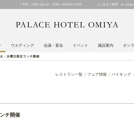
ご予約・お問い合わせ:（代表）048-647-3300
よくあるご質問
Langu
PALACE
ン
ウエディング
会議・宴会
イベント
施設案内
オン
火・水曜日限定ランチ開催
レストラン一覧
フェア情報
バイキング
ンチ開催