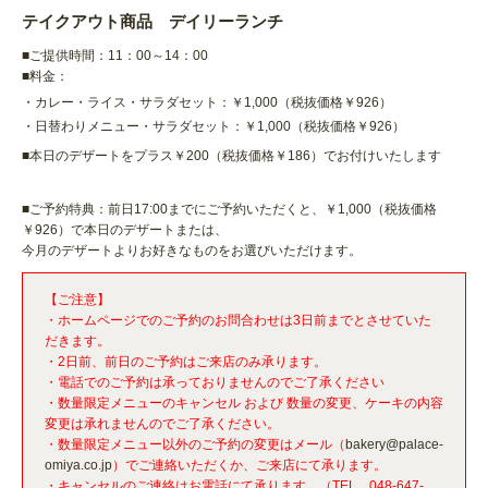
テイクアウト商品 デイリーランチ
■ご提供時間：11：00～14：00
■料金：
・カレー・ライス・サラダセット：￥1,000（税抜価格￥926）
・日替わりメニュー・サラダセット：￥1,000（税抜価格￥926）
■本日のデザートをプラス￥200（税抜価格￥186）でお付けいたします
■ご予約特典：前日17:00までにご予約いただくと、￥1,000（税抜価格
￥926）で本日のデザートまたは、
今月のデザートよりお好きなものをお選びいただけます。
【ご注意】
・ホームページでのご予約のお問合わせは3日前までとさせていた
だきます。
・2日前、前日のご予約はご来店のみ承ります。
・電話でのご予約は承っておりませんのでご了承ください
・数量限定メニューのキャンセル および 数量の変更、ケーキの内容
変更は承れませんのでご了承ください。
・数量限定メニュー以外のご予約の変更はメール（
bakery@palace-
omiya.co.jp
）でご連絡いただくか、ご来店にて承ります。
・キャンセルのご連絡はお電話にて承ります。（TEL 048-647-