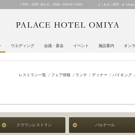
ご予約・お問い合わせ:（代表）048-647-3300
よくあるご質問
Langu
PALACE
ン
ウエディング
会議・宴会
イベント
施設案内
オン
レストラン一覧
フェア情報
ランチ
ディナー
バイキング
クラウンレストラン
パルテール