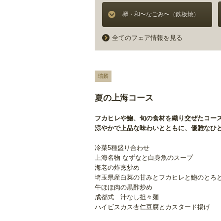
欅・和〜なごみ〜（鉄板焼）
全てのフェア情報を見る
瑞麟
夏の上海コース
フカヒレや鮑、旬の食材を織り交ぜたコー
涼やかで上品な味わいとともに、優雅なひ
冷菜5種盛り合わせ
上海名物 なずなと白身魚のスープ
海老の炸烹炒め
埼玉県産白菜の甘みとフカヒレと鮑のとろ
牛ほほ肉の黒酢炒め
成都式 汁なし担々麺
ハイビスカス杏仁豆腐とカスタード揚げ