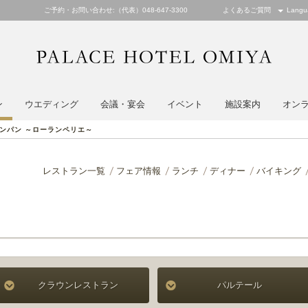
ご予約・お問い合わせ:（代表）048-647-3300
よくあるご質問
Langu
PALACE
ン
ウエディング
会議・宴会
イベント
施設案内
オン
ンパン ～ローランペリエ～
レストラン一覧
フェア情報
ランチ
ディナー
バイキング
クラウンレストラン
パルテール