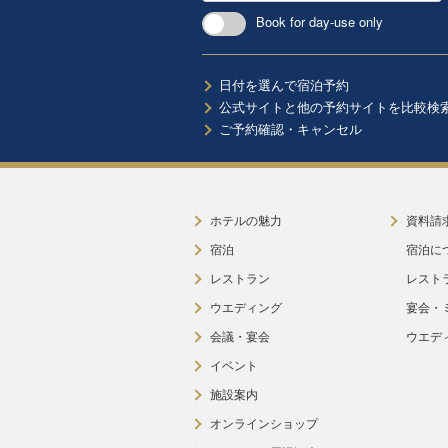
Book for day-use only
日付を選んで宿泊予約
公式サイトと他の予約サイトを比較検
ご予約確認・キャンセル
ホテルの魅力
資料請
宿泊
宿泊に
レストラン
レスト
ウエディング
宴会・
会議・宴会
ウエデ
イベント
施設案内
オンラインショップ