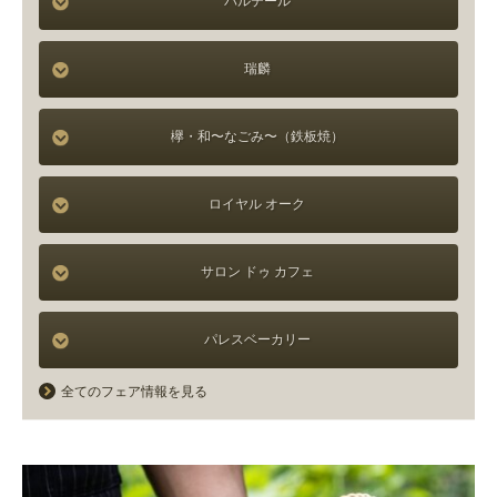
パルテール
瑞麟
欅・和〜なごみ〜（鉄板焼）
ロイヤル オーク
サロン ドゥ カフェ
パレスベーカリー
全てのフェア情報を見る