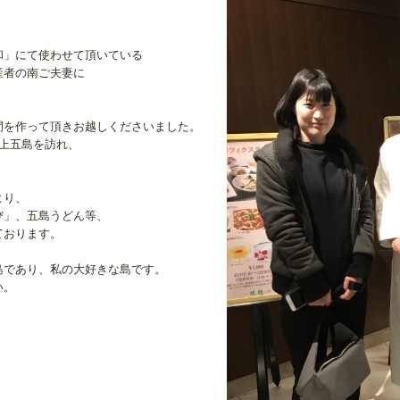
和」にて使わせて頂いている
産者の南ご夫妻に
間を作って頂きお越しくださいました。
上五島を訪れ、
より、
び」、五島うどん等、
ております。
島であり、私の大好きな島です。
い。