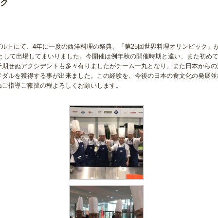
ック
ットガルトにて、4年に一度の西洋料理の祭典、「第25回世界料理オリンピック
ーとして出場してまいりました。今開催は例年秋の開催時期と違い、また初め
予期せぬアクシデントも多々有りましたがチーム一丸となり、また日本からの
メダルを獲得する事が出来ました。この経験を、今後の日本の食文化の発展並
ぬご指導ご鞭撻の程よろしくお願いします。