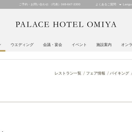
ご予約・お問い合わせ:（代表）048-647-3300
よくあるご質問
Langu
PALACE
ン
ウエディング
会議・宴会
イベント
施設案内
オン
レストラン一覧
フェア情報
バイキング