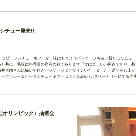
シチュー発売!!
レー＆ビーフシチューギフトが、味はもとよりパッケージも装い新たにリニュ
ると共に、毛塚総料理長の座右の銘であります「食は楽しいが原点であり 想
新井太朗さんに描いて頂きパッケージにデザインいたしました。是非召し上が
ビーフカレー＆ビーフシチューギフトはホテル2階パレスベーカリーにて販売
（世界料理オリンピック）抽選会