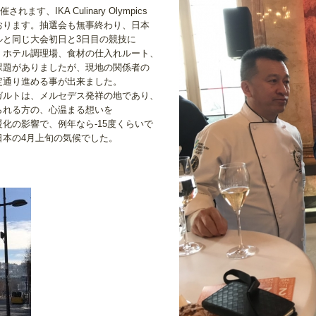
す、IKA Culinary Olympics
おります。抽選会も無事終わり、日本
ルと同じ大会初日と3日目の競技に
くホテル調理場、食材の仕入れルート、
課題がありましたが、現地の関係者の
定通り進める事が出来ました。
ガルトは、メルセデス発祥の地であり、
られる方の、心温まる想いを
化の影響で、例年なら-15度くらいで
日本の4月上旬の気候でした。